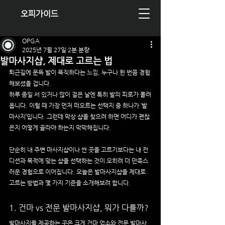
오피가이드
OPGA
2025년 7월 27일
2분 분량
발마사지샵, 제대로 고르는 법
퇴근길에 문득 발이 묵직하다는 느낌, 누구나 한 번쯤 경험
해보셨을 겁니다. 
하루 종일 서 있거나 많이 걸은 날엔 특히 발의 피로가 몰려
옵니다. 이럴 때 가장 먼저 떠오르는 선택지 중 하나가 ‘발
마사지’입니다. 그런데 막상 샵을 찾으려 하면 어디가 괜찮
은지 어떻게 골라야 하는지 막막해집니다.
단순히 내 주변 마사지샵이나 싼 곳을 고르기보다는 내 컨
디션과 목적에 맞는 샵을 선택하는 것이 오히려 더 만족스
러운 경험으로 이어집니다. 오늘은 발마사지샵을 제대로 
고르는 방법과 몇 가지 기준을 소개해보려 합니다.
1. 건마 vs 전문 발마사지샵, 뭐가 다를까?
발마사지를 제공하는 곳은 크게 건마 업소와 전문 발마사