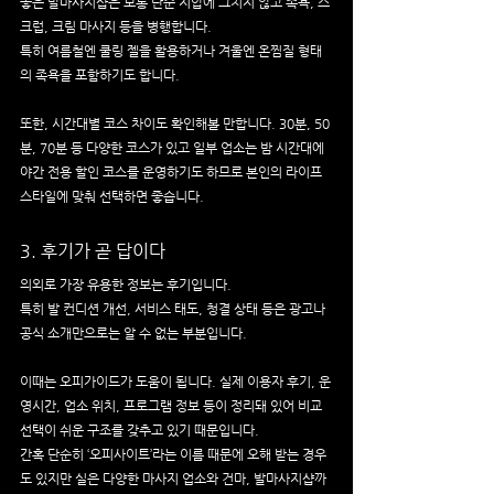
좋은 발마사지샵은 보통 단순 지압에 그치지 않고 족욕, 스
크럽, 크림 마사지 등을 병행합니다.
특히 여름철엔 쿨링 젤을 활용하거나 겨울엔 온찜질 형태
의 족욕을 포함하기도 합니다.
또한, 시간대별 코스 차이도 확인해볼 만합니다. 30분, 50
분, 70분 등 다양한 코스가 있고 일부 업소는 밤 시간대에 
야간 전용 할인 코스를 운영하기도 하므로 본인의 라이프
스타일에 맞춰 선택하면 좋습니다.
3. 후기가 곧 답이다
의외로 가장 유용한 정보는 후기입니다.
특히 발 컨디션 개선, 서비스 태도, 청결 상태 등은 광고나 
공식 소개만으로는 알 수 없는 부분입니다.
이때는 오피가이드가 도움이 됩니다. 실제 이용자 후기, 운
영시간, 업소 위치, 프로그램 정보 등이 정리돼 있어 비교 
선택이 쉬운 구조를 갖추고 있기 때문입니다.
간혹 단순히 ‘오피사이트’라는 이름 때문에 오해 받는 경우
도 있지만 실은 다양한 마사지 업소와 건마, 발마사지샵까