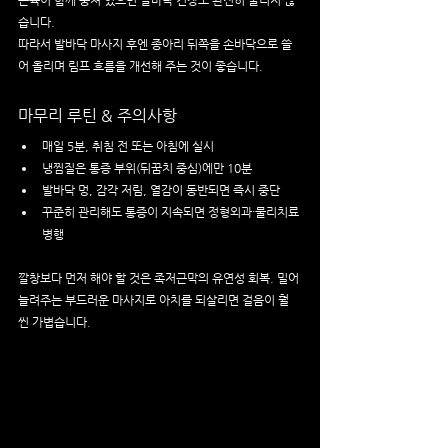
근육이 함께 뭉쳐 있으면 발바닥 긴장도 완전히 풀리지 않
습니다.
따라서 발바닥 마사지 후엔 종아리 뒤쪽을 손바닥으로 쓸
어 올리며 림프 흐름을 개선해 주는 것이 좋습니다.
마무리 루틴 & 주의사항
매일 5분, 취침 전 또는 아침에 실시
냉찜질은 통증 부위(뒤꿈치 중심)에만 10분
발바닥 멍, 감각 저림, 열감이 동반되면 즉시 중단
꾸준히 관리해도 통증이 지속되면 정형외과·물리치료 
병행
깔창보다 먼저 해야 할 것은 족저근막의 유연성 회복. 밀어 
늘려주는 부드러운 마사지로 아치를 되살리면 걸음이 훨
씬 가볍습니다.