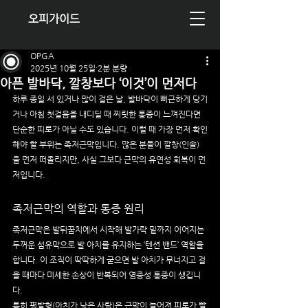
오피가이드
OPGA
2025년 10월 25일
2분 분량
아픈 발바닥, 깔창보다 ‘이것’이 먼저다
하루 종일 서 있거나 많이 걸은 날, 발바닥이 뻐근하게 당기
거나 아침 첫걸음을 내디딜 때 찌릿한 통증이 느껴진다면 
단순한 피로가 아닐 수도 있습니다. 이럴 때 가장 먼저 확인
해야 할 부위는 족저근막입니다. 많은 분들이 깔창(인솔)
을 먼저 떠올리지만, 사실 그보다 근막의 유연성 회복이 먼
저입니다.
족저근막의 역할과 통증 원리
족저근막은 발뒤꿈치에서 시작해 발가락 밑까지 이어지는 
두꺼운 섬유막으로 발 아치를 유지하는 ‘텐션 밴드’ 역할을 
합니다. 이 조직이 딱딱하게 굳으면 발 아치가 무너지고 걸
을 때마다 미세한 손상이 반복되어 염증성 통증이 생깁니
다.
특히 평발형(아치가 낮은 사람)은 근막이 늘어져 피로가 빨