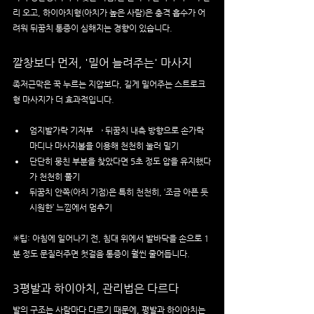
리 오고, 하이아치형(아치가 높은 사람)은 충격 흡수가 어
려워 뒤꿈치 통증이 심해지는 경향이 있습니다.
깔창보다 먼저, '밀어 늘려주는' 마사지
족저근막은 꾹 누르는 지압보다, 길게 밀어주는 스트로크
형 마사지가 더 효과적입니다.
엄지발가락 기저부 → 뒤꿈치 내측 방향으로 손가락 
마디나 마사지볼을 이용해 천천히 눌러 밀기
단단히 뭉친 부분을 찾았다면 5초 정도 압을 유지했다
가 천천히 풀기
뒤꿈치 안쪽(아치 기점)은 특히 천천히, ‘조금 아픈 듯 
시원한’ 느낌에서 멈추기
✳️팁: 아침에 일어나기 전, 침대 위에서 발바닥을 손으로 1
분 정도 문질러주면 첫걸음 통증이 훨씬 줄어듭니다.
3평발과 하이아치, 관리법은 다르다
발의 구조는 사람마다 다르기 때문에, 평발과 하이아치는 