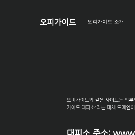
오피가이드
오피가이드 소개
오피가이드와 같은 사이트는 외부의
가이드 대피소'라는 대체 도메인
대피소 주소:
www.