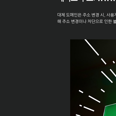
대체 도메인은 주소 변경 시, 사
해 주소 변경이나 차단으로 인한 