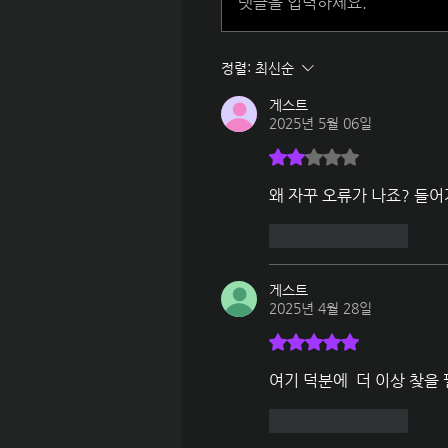
댓글을 입력하세요.
정렬:
최신순
게스트
2025년 5월 06일
별점 5점 중 2점을 주었습니다.
왜 자꾸 오류가 나죠? 들어
좋아요
답글
게스트
2025년 4월 28일
별점 5점 중 5점을 주었습니다.
여기 덕분에  더 이상 찾을
좋아요
답글